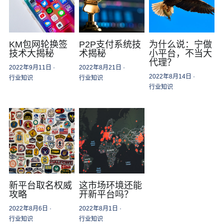
KM包网轮换签
P2P支付系统技
为什么说：宁做
技术大揭秘
术揭秘
小平台，不当大
代理？
2022年9月11日
·
2022年8月21日
·
2022年8月14日
·
行业知识
行业知识
行业知识
新平台取名权威
这市场环境还能
攻略
开新平台吗？
2022年8月6日
·
2022年8月1日
·
行业知识
行业知识