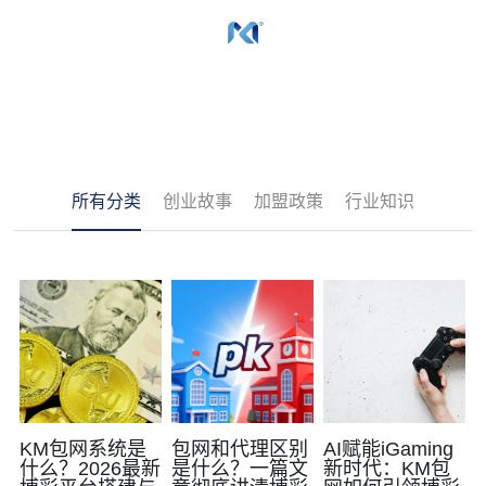
×
博客分类
所有博客分类
所有分类
创业故事
加盟政策
行业知识
KM包网系统是
包网和代理区别
AI赋能iGaming
什么？2026最新
是什么？一篇文
新时代：KM包