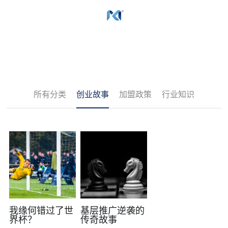
×
博客分类
所有博客分类
所有分类
创业故事
加盟政策
行业知识
我缘何错过了世
基层推广逆袭的
界杯？
传奇故事